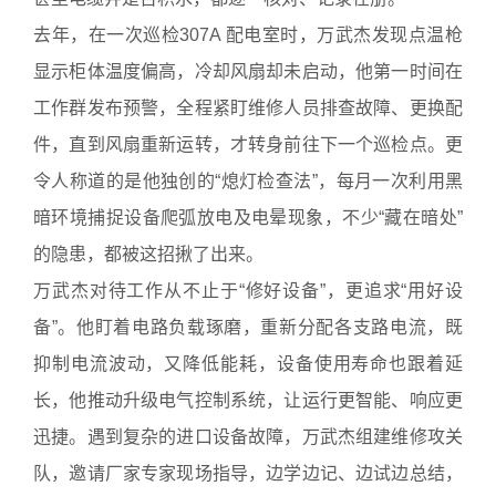
去年，在一次巡检307A 配电室时，万武杰发现点温枪
显示柜体温度偏高，冷却风扇却未启动，他第一时间在
工作群发布预警，全程紧盯维修人员排查故障、更换配
件，直到风扇重新运转，才转身前往下一个巡检点。更
令人称道的是他独创的“熄灯检查法”，每月一次利用黑
暗环境捕捉设备爬弧放电及电晕现象，不少“藏在暗处”
的隐患，都被这招揪了出来。
万武杰对待工作从不止于“修好设备”，更追求“用好设
备”。他盯着电路负载琢磨，重新分配各支路电流，既
抑制电流波动，又降低能耗，设备使用寿命也跟着延
长，他推动升级电气控制系统，让运行更智能、响应更
迅捷。遇到复杂的进口设备故障，万武杰组建维修攻关
队，邀请厂家专家现场指导，边学边记、边试边总结，