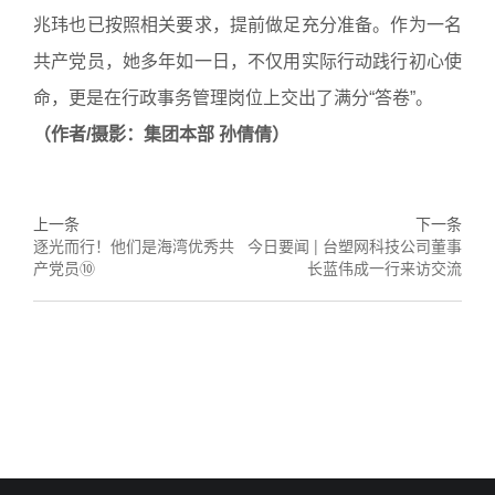
兆玮也已按照相关要求，提前做足充分准备。作为一名
共产党员，她多年如一日，不仅用实际行动践行初心使
命，更是在行政事务管理岗位上交出了满分“答卷”。
（作者/摄影：集团本部 孙倩倩）
上一条
下一条
逐光而行！他们是海湾优秀共
今日要闻 | 台塑网科技公司董事
产党员⑩
长蓝伟成一行来访交流