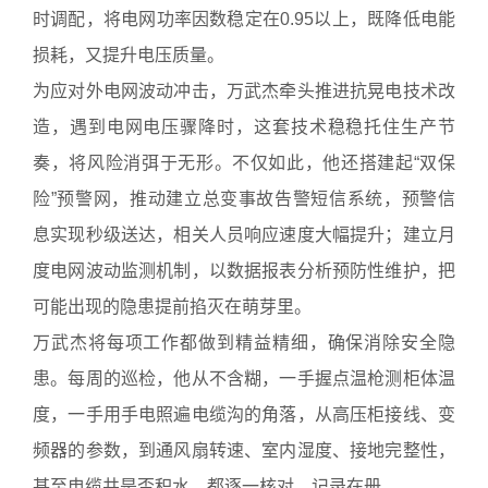
时调配，将电网功率因数稳定在0.95以上，既降低电能
损耗，又提升电压质量。
为应对外电网波动冲击，万武杰牵头推进抗晃电技术改
造，遇到电网电压骤降时，这套技术稳稳托住生产节
奏，将风险消弭于无形。不仅如此，他还搭建起“双保
险”预警网，推动建立总变事故告警短信系统，预警信
息实现秒级送达，相关人员响应速度大幅提升；建立月
度电网波动监测机制，以数据报表分析预防性维护，把
可能出现的隐患提前掐灭在萌芽里。
万武杰将每项工作都做到精益精细，确保消除安全隐
患。每周的巡检，他从不含糊，一手握点温枪测柜体温
度，一手用手电照遍电缆沟的角落，从高压柜接线、变
频器的参数，到通风扇转速、室内湿度、接地完整性，
甚至电缆井是否积水，都逐一核对、记录在册。