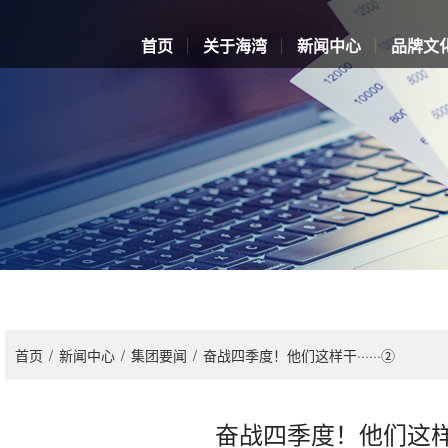
首页
关于海湾
新闻中心
品牌文
首页
/
新闻中心
/
集团要闻
/
奋战四季度！他们这样干······②
奋战四季度！他们这样干·