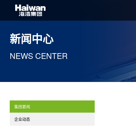
新闻中心
NEWS CENTER
集团要闻
企业动态