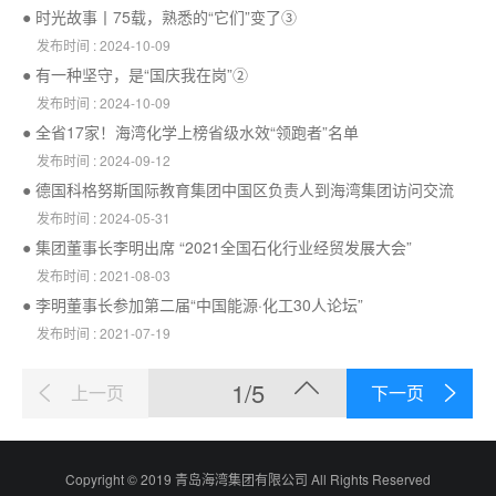
● 时光故事丨75载，熟悉的“它们”变了③
发布时间 : 2024-10-09
● 有一种坚守，是“国庆我在岗”②
发布时间 : 2024-10-09
● 全省17家！海湾化学上榜省级水效“领跑者”名单
发布时间 : 2024-09-12
● 德国科格努斯国际教育集团中国区负责人到海湾集团访问交流
发布时间 : 2024-05-31
● 集团董事长李明出席 “2021全国石化行业经贸发展大会”
发布时间 : 2021-08-03
● 李明董事长参加第二届“中国能源·化工30人论坛”
发布时间 : 2021-07-19
1/5
上一页
下一页
Copyright © 2019 青岛海湾集团有限公司 All Rights Reserved