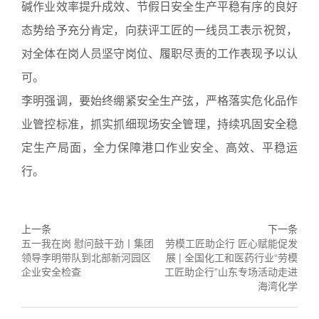
碱作业效率提升成效、节假日安全生产平稳有序的良好
态势给予充分肯定，向获评工匠的一线员工表示祝贺，
对全体在岗人员坚守岗位、履职尽责的工作表现予以认
可。
李明强调，要始终绷紧安全生产弦，严格落实危化品作
业管控标准，抓实抓细现场安全管理，持续巩固安全稳
定生产局面，全力保障港口作业安全、高效、平稳运
行。
上一条
下一条
五一我在岗 慰问鼓干劲丨集团
劳模工匠助企行 匠心赋能促发
领导李明带队到北部新河园区
展 | 全国化工和医药行业“劳模
企业安全检查
工匠助企行”山东专场活动走进
海湾化学