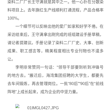
染料二厂厂长王守满就是其中之一。他一心扑在分散染
料项目上。去年旗红生产线顺利打通流程，产品合格率
100%。
一个细节可以反映出他的爱厂如家和好学不倦。在
采访结束后，王守满拿出刚完成的班组建设手册草稿，
请记者提建议。手册记录了染料二厂厂史、大事、创新
成果、职工感言等，精美程度相比专业刊物也不遑多
让。
李明非常赞同一句话：“领导干部要到听到冲锋号
的地方去。”搬迁后，海湾集团招聘的大学生，都要先
去车间锻炼，再去管理岗位。一批“80后”“90后”在“前线
阵地”上成长起来，成为企业的中坚力量。