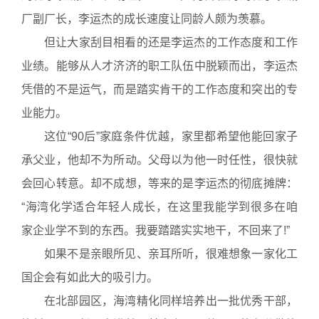
厂副厂长，李运杰的成长速度让同龄人颇为羡慕。
但让大家刮目相看的还是李运杰的工作态度和工作
业绩。能够从人才济济的职工队伍中脱颖而出，李运杰
凭借的不是运气，而是踏实肯干的工作态度和突出的专
业能力。
这位“90后”家庭条件优越，家里都希望他能回家子
承父业，他却不为所动。父母以为他一时任性，很快就
会回心转意。却不成想，等来的是李运杰的彻底摊牌：
“海湾化学适合年轻人成长，在这里我能学到很多在咱
家企业学不到的东西。我要踏踏实实地干，不回来了!”
如果不是亲眼所见、亲耳所听，很难想象一家化工
国企会有如此大的吸引力。
在北部园区，海湾精化同样培养出一批优秀干部，