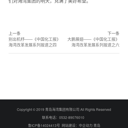
们对海湾集团的明天，充满了美好希望。
上一条
下一条
别出机杼——《中国化工报》
大鹏展翅——《中国化工报》
海湾改革发展系列报道之四
海湾改革发展系列报道之六
Copyright © 2019 青岛海湾集团有限公司 All Rights Reserved
联系电话：0532-89076010
鲁ICP备14024413号 网站建设：中企动力 青岛