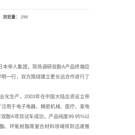
浏览量
：
296
赴日本帝人集团，现场调研双酚A产品终端应
李明一行，双方围绕建立更长远合作进行了
商业化生产，2003年在中国大陆出资设立帝
广泛用于电子电器、精密机械、医疗、家电
双酚A项目试车成功，产品纯度99.95%以
酸酯、环氧树脂等复合材料领域得到迅速推