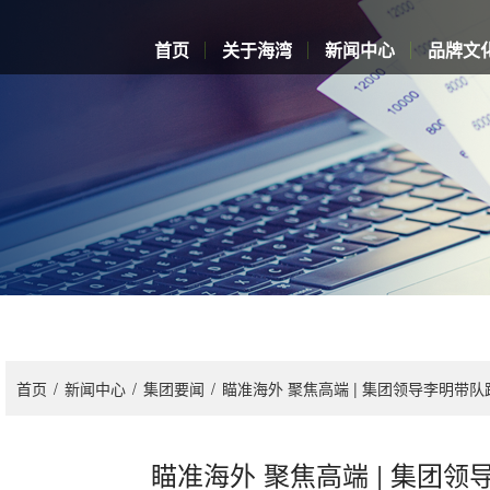
首页
关于海湾
新闻中心
品牌文
首页
/
新闻中心
/
集团要闻
/
瞄准海外 聚焦高端 | 集团领导李明带
瞄准海外 聚焦高端 | 集团