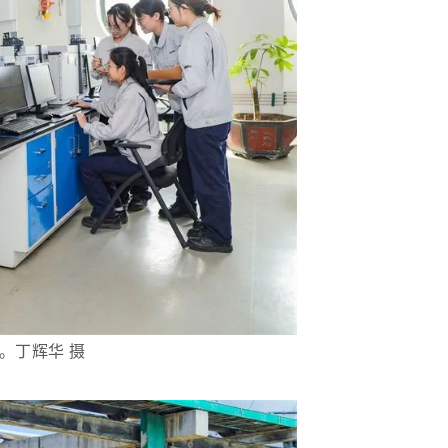
丁辉华 摄