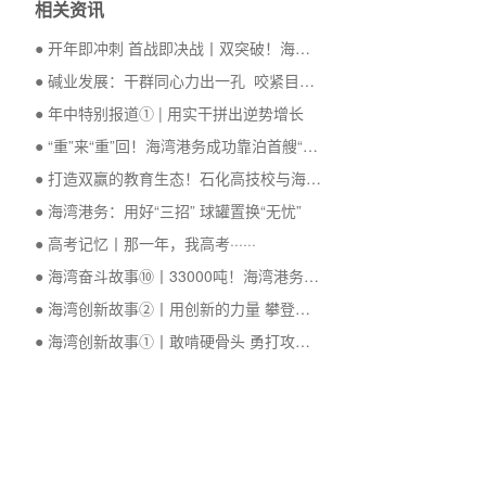
相关资讯
● 开年即冲刺 首战即决战丨双突破！海湾
港务破纪录背后的故事不简单
● 碱业发展：干群同心力出一孔 咬紧目标
共克时艰
● 年中特别报道① | 用实干拼出逆势增长
● “重”来“重”回！海湾港务成功靠泊首艘“两
用轮”
● 打造双赢的教育生态！石化高技校与海尔
智家校企合作正式启动
● 海湾港务：用好“三招” 球罐置换“无忧”
● 高考记忆丨那一年，我高考······
● 海湾奋斗故事⑩丨33000吨！海湾港务烧
碱单船装载量再创纪录
● 海湾创新故事②丨用创新的力量 攀登一
座又一座高峰
● 海湾创新故事①丨敢啃硬骨头 勇打攻坚
战