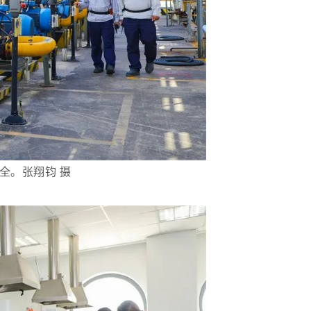
。张翔钧 摄