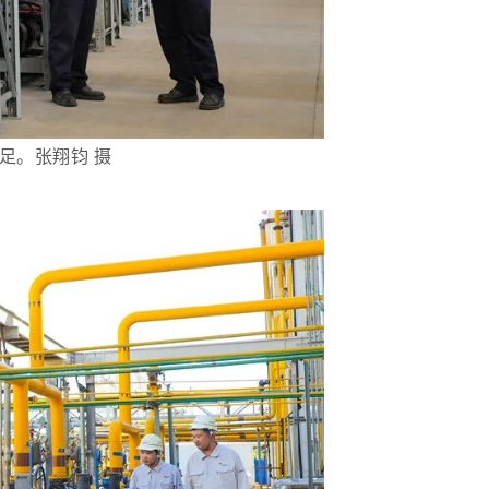
。张翔钧 摄