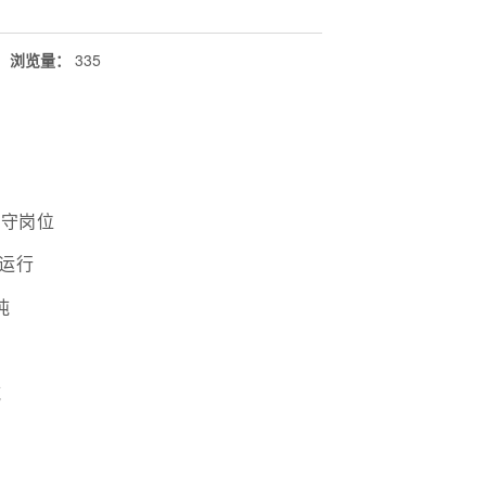
浏览量
：
335
坚守岗位
运行
吨
吨