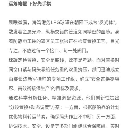
运筹帷幄 下好先手棋
晨曦微露，海湾港务LPG球罐在朝阳下成为“发光体”，
散发着金属光泽，纵横交错的管道如同精密的血脉。身
着防静电工装的罐区员工张兴正在检查置换工艺，目光
专注，不放过每一个接口、每一处阀门。
球罐定检置换，安全是底线，效率是考题。面对置换时
间窗口紧与码头靠船任务重的双重挤压，部门迅速成立
由部长边新军挂帅的专项工作组，确立“安全置换零容
忍、高效衔接保生产”的目标及要求。
通过科学分解任务、精准调配资源，他们创新性提出
“分段置换+动态调度”方案：一方面，根据船舶靠泊计划
优化物料转运节奏，确保码头作业不中断；另一方面，
协调技术、安全、设备等多部门组建联合保障组，实时