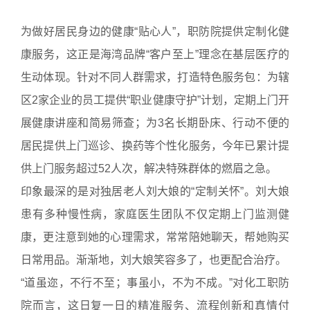
为做好居民身边的健康“贴心人”，职防院提供定制化健
康服务，这正是海湾品牌“客户至上”理念在基层医疗的
生动体现。针对不同人群需求，打造特色服务包：为辖
区2家企业的员工提供“职业健康守护”计划，定期上门开
展健康讲座和简易筛查；为3名长期卧床、行动不便的
居民提供上门巡诊、换药等个性化服务，今年已累计提
供上门服务超过52人次，解决特殊群体的燃眉之急。
印象最深的是对独居老人刘大娘的“定制关怀”。刘大娘
患有多种慢性病，家庭医生团队不仅定期上门监测健
康，更注意到她的心理需求，常常陪她聊天，帮她购买
日常用品。渐渐地，刘大娘笑容多了，也更配合治疗。
“道虽迩，不行不至；事虽小，不为不成。”对化工职防
院而言，这日复一日的精准服务、流程创新和真情付