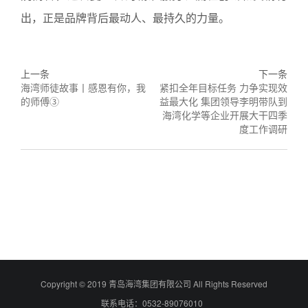
出，正是品牌背后最动人、最持久的力量。
上一条
下一条
海湾师徒故事丨感恩有你，我
紧扣全年目标任务 力争实现效
的师傅③
益最大化 集团领导李明带队到
海湾化学等企业开展大干四季
度工作调研
Copyright © 2019 青岛海湾集团有限公司 All Rights Reserved
联系电话：0532-89076010